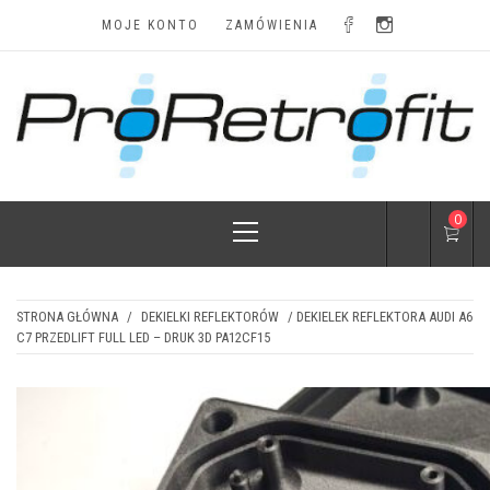
Skip
MOJE KONTO
ZAMÓWIENIA
to
content
LAMPY I
Najskuteczniejsze modyfikacje i najatrakcyjniejsze
ceny
Primary
0
AKCESORIA
Menu
STRONA GŁÓWNA
/
DEKIELKI REFLEKTORÓW
/ DEKIELEK REFLEKTORA AUDI A6
C7 PRZEDLIFT FULL LED – DRUK 3D PA12CF15