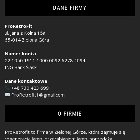
DANE FIRMY
ProRetroFit
ul. Jana z Kolna 15a
65-014 Zielona Góra
Numer konta
22 1050 1911 1000 0092 6278 4094
ING Bank Śląski
Dane kontaktowe
+48 730 423 699
ProRetrofit1@gmail.com
O FIRMIE
ProRetrofit to firma w Zielonej Górze, która zajmuje się
regeneracja lamp, przerabianiem lamp, sprzedażą