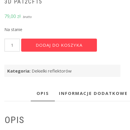
3D PA12CF15
79,00
zł
brutto
Na stanie
ilość
Alternative:
DODAJ DO KOSZYKA
Dekielek
reflektora
AUDI
A6
Kategoria:
Dekielki reflektorów
C7
PRZEDLIFT
FULL
LED
OPIS
INFORMACJE DODATKOWE
–
druk
3D
OPIS
PA12CF15