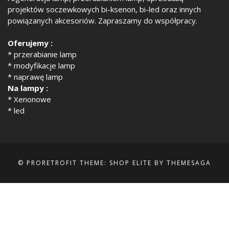
projektów soczewkowych bi-ksenon, bi-led oraz innych
powiązanych akcesoriów. Zapraszamy do współpracy.
Oferujemy :
* przerabianie lamp
* modyfikacje lamp
* naprawę lamp
Na lampy :
* Xenonowe
* led
© PRORETROFIT
THEME: SHOP ELITE BY
THEMESAGA