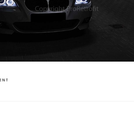
ON
ENT
E60
LCI
BI-
LED