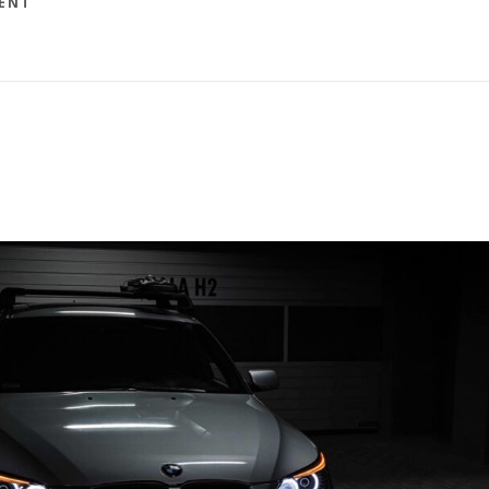
ENT
WITAM
W
OFICJALNYM
SKLEPIE
PRODUKTÓW
NHK