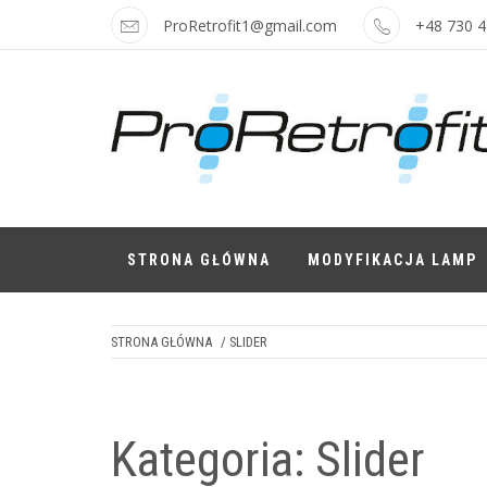
Skip
ProRetrofit1@gmail.com
+48 730 4
to
content
LAMPY I
Najskuteczniejsze modyfikacje i
najatrakcyjniejsze ceny
AKCESORIA
STRONA GŁÓWNA
MODYFIKACJA LAMP
STRONA GŁÓWNA
/ SLIDER
Kategoria:
Slider