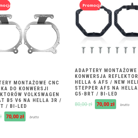
mocja!
Promocja!
ADAPTERY MONTAŻOWE
KONWERSJA REFLEKTO
HELLA 6 AFS / NEW HEL
TERY MONTAŻOWE CNC
STEPPER AFS NA HELLA
MKA DO KONWERSJI
G5-BRT / BI-LED
EKTORÓW VOLKSWAGEN
T B5 V6 NA HELLA 3R /
Pierwotna
Aktualn
80,00
zł
70,00
zł
brutto
T / BI-LED
cena
cena
Pierwotna
Aktualna
ł
70,00
zł
wynosiła:
wynosi:
brutto
cena
cena
80,00 zł.
70,00 zł.
wynosiła:
wynosi:
80,00 zł.
70,00 zł.