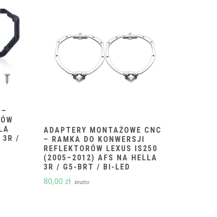
 –
RÓW
LA
ADAPTERY MONTAŻOWE CNC
 3R /
– RAMKA DO KONWERSJI
REFLEKTORÓW LEXUS IS250
(2005–2012) AFS NA HELLA
a
3R / G5-BRT / BI-LED
80,00
zł
brutto