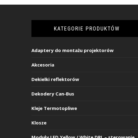
KATEGORIE PRODUKTÓW
Adaptery do montażu projektorów
Akcesoria
Dekielki reflektorów
Dekodery Can-Bus
Kleje Termotopliwe
Klosze
Moduły LED Yellow / White DRL – sterowanie