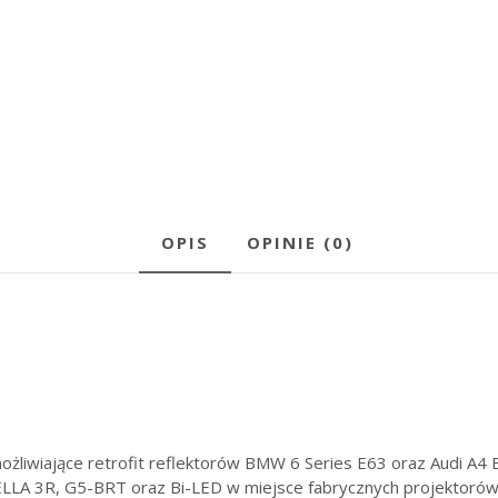
A4
B7
AFS
na
HELLA
3R
/
G5-
BRT
/
OPIS
OPINIE (0)
Bi-
LED
ożliwiające retrofit reflektorów BMW 6 Series E63 oraz Audi A
LA 3R, G5-BRT oraz Bi-LED w miejsce fabrycznych projektorów