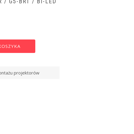
 / G5-BRT / BI-LED
Alternative:
KOSZYKA
ontażu projektorów