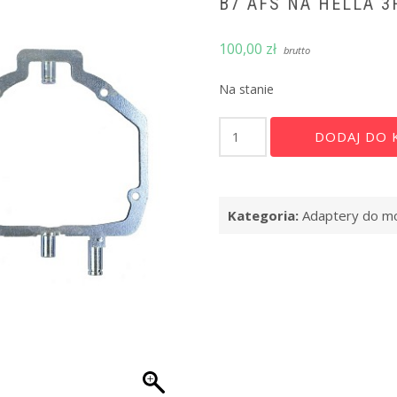
B7 AFS NA HELLA 3R
100,00
zł
brutto
Na stanie
ilość
DODAJ DO 
Adaptery
montażowe
CNC
–
Kategoria:
Adaptery do m
konwersja
reflektorów
AL
BMW
6
Series
E63
oraz
Audi