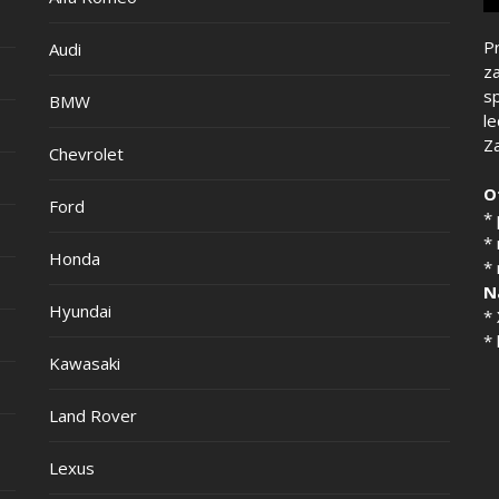
Pr
Audi
z
s
BMW
l
Z
Chevrolet
O
Ford
*
*
Honda
*
N
Hyundai
*
* 
Kawasaki
Land Rover
Lexus