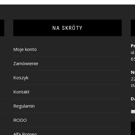
NA SKRÓTY
P
Moje konto
ul
6
Zamówienie
N
Koszyk
2
IN
Kontakt
D
Regulamin
RODO
Alfa Romeo