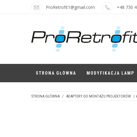
Skip
ProRetrofit1@gmail.com
+48 730 4
to
content
LAMPY I
Najskuteczniejsze modyfikacje i
najatrakcyjniejsze ceny
AKCESORIA
STRONA GŁÓWNA
MODYFIKACJA LAMP
STRONA GŁÓWNA
/
ADAPTERY DO MONTAŻU PROJEKTORÓW
/ 