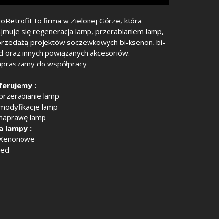
oRetrofit to firma w Zielonej Górze, która
ajmuje się regeneracja lamp, przerabianiem lamp,
przedażą projektów soczewkowych bi-ksenon, bi-
ed oraz innych powiązanych akcesoriów.
apraszamy do współpracy.
ferujemy :
 przerabianie lamp
 modyfikacje lamp
 naprawę lamp
a lampy :
 Xenonowe
led