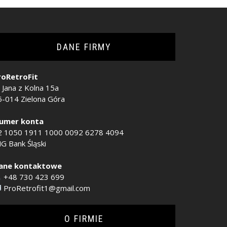
DANE FIRMY
roRetroFit
. Jana z Kolna 15a
5-014 Zielona Góra
umer konta
2 1050 1911 1000 0092 6278 4094
G Bank Śląski
ane kontaktowe
+48 730 423 699
ProRetrofit1@gmail.com
O FIRMIE