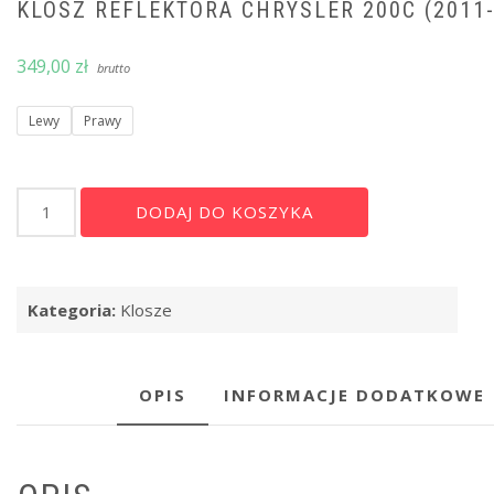
KLOSZ REFLEKTORA CHRYSLER 200C (2011-
349,00
zł
brutto
Lewy
Prawy
ilość
Alternative:
DODAJ DO KOSZYKA
Klosz
reflektora
Chrysler
200C
Kategoria:
Klosze
(2011-
2014)
OPIS
INFORMACJE DODATKOWE