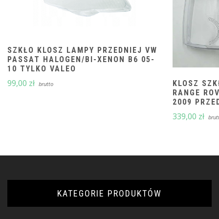
SZKŁO KLOSZ LAMPY PRZEDNIEJ VW
PASSAT HALOGEN/BI-XENON B6 05-
10 TYLKO VALEO
99,00
zł
KLOSZ SZK
brutto
RANGE ROV
2009 PRZE
339,00
zł
brut
KATEGORIE PRODUKTÓW