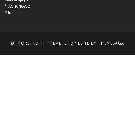
* Xenonowe
* led
© PRORETROFIT
THEME: SHOP ELITE BY
THEMESAGA