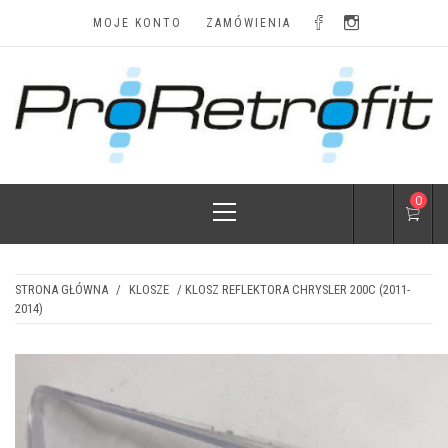
Skip
MOJE KONTO
ZAMÓWIENIA
to
content
LAMPY I
Najskuteczniejsze modyfikacje i najatrakcyjniejsze
ceny
Primary
0
AKCESORIA
Menu
STRONA GŁÓWNA
/
KLOSZE
/ KLOSZ REFLEKTORA CHRYSLER 200C (2011-
2014)