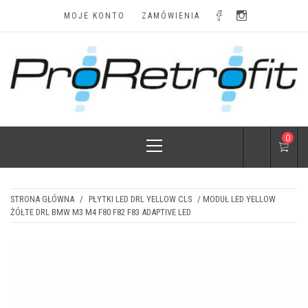
Skip
MOJE KONTO
ZAMÓWIENIA
to
content
LAMPY I
Najskuteczniejsze modyfikacje i najatrakcyjniejsze
ceny
Primary
0
AKCESORIA
Menu
STRONA GŁÓWNA
/
PŁYTKI LED DRL YELLOW CLS
/ MODUŁ LED YELLOW
ŻÓŁTE DRL BMW M3 M4 F80 F82 F83 ADAPTIVE LED