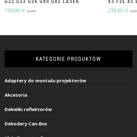
G22 G23 G26 G80 G82 LASER
X3 F25 X5 
199,00
zł
239,00
zł
brutto
brut
KATEGORIE PRODUKTÓW
Adaptery do montażu projektorów
Akcesoria
Dekielki reflektorów
Dekodery Can-Bus