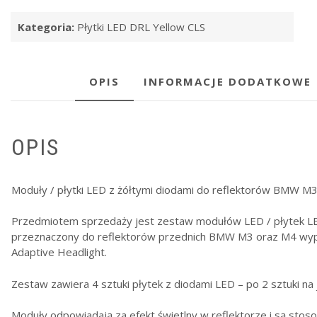
Yellow
żółte
Kategoria:
Płytki LED DRL Yellow CLS
DRL
BMW
M3
M4
OPIS
INFORMACJE DODATKOWE
F80
F82
F83
OPIS
Adaptive
LED
Moduły / płytki LED z żółtymi diodami do reflektorów BMW M
Przedmiotem sprzedaży jest zestaw modułów LED / płytek LE
przeznaczony do reflektorów przednich BMW M3 oraz M4 wyp
Adaptive Headlight.
Zestaw zawiera 4 sztuki płytek z diodami LED – po 2 sztuki na 
Moduły odpowiadają za efekt świetlny w reflektorze i są sto