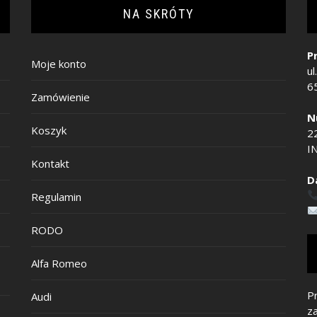
NA SKRÓTY
P
Moje konto
ul
6
Zamówienie
N
Koszyk
2
IN
Kontakt
D
Regulamin
RODO
Alfa Romeo
Pr
Audi
z