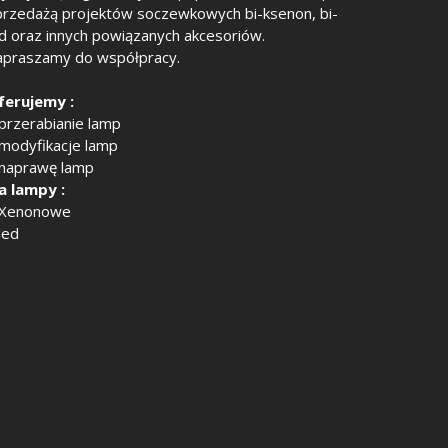
przedażą projektów soczewkowych bi-ksenon, bi-
ed oraz innych powiązanych akcesoriów.
apraszamy do współpracy.
ferujemy :
 przerabianie lamp
 modyfikacje lamp
 naprawę lamp
a lampy :
 Xenonowe
led