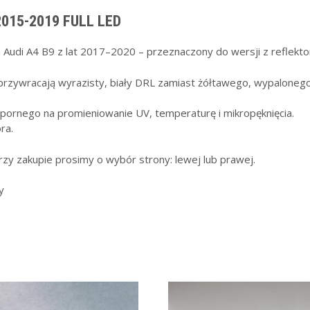
2015-2019 FULL LED
udi A4 B9 z lat 2017–2020 – przeznaczony do wersji z reflekt
zywracają wyrazisty, biały DRL zamiast żółtawego, wypalonego 
pornego na promieniowanie UV, temperaturę i mikropęknięcia.
ra.
rzy zakupie prosimy o wybór strony: lewej lub prawej.
y