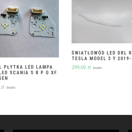
ŚWIATŁOWÓD LED DRL R
TESLA MODEL 3 Y 2019
299,00
zł
Ł PŁYTKA LED LAMPA
brutto
LED SCANIA S R P G XF
GEN
0
zł
brutto