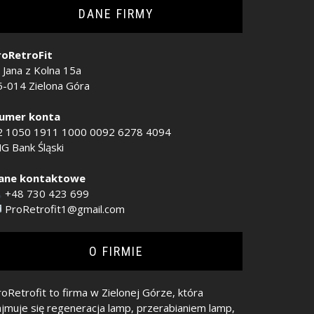
DANE FIRMY
roRetroFit
. Jana z Kolna 15a
5-014 Zielona Góra
umer konta
2 1050 1911 1000 0092 6278 4094
G Bank Śląski
ane kontaktowe
+48 730 423 699
ProRetrofit1@gmail.com
O FIRMIE
oRetrofit to firma w Zielonej Górze, która
ajmuje się regeneracja lamp, przerabianiem lamp,