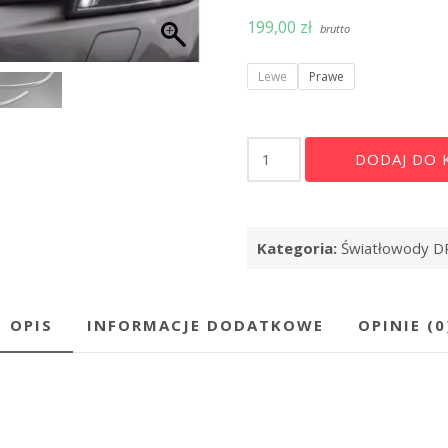
199,00
zł
brutto
Lewe
Prawe
ilość
DODAJ DO 
Światłowody
DRL
LED
Audi
Kategoria:
Światłowody D
A4
B9
8W
2015-
OPIS
INFORMACJE DODATKOWE
OPINIE (0
2019
FULL
LED