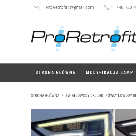
Skip
ProRetrofit1@gmail.com
+48 730 4
to
content
LAMPY I
Najskuteczniejsze modyfikacje i
najatrakcyjniejsze ceny
AKCESORIA
STRONA GŁÓWNA
MODYFIKACJA LAMP
STRONA GŁÓWNA
/
ŚWIATŁOWODY DRL LED
/ ŚWIATŁOWODY DRL