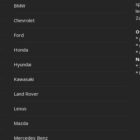
s
BMW
l
Z
Chevrolet
O
Ford
*
*
Honda
*
N
Hyundai
*
* 
Kawasaki
Land Rover
Lexus
Mazda
Mercedes Benz