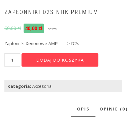
ZAPŁONNIKI D2S NHK PREMIUM
Pierwotna
Aktualna
60,00
zł
40,00
zł
brutto
cena
cena
wynosiła:
wynosi:
Zapłonniki Xenonowe AMP——> D2s
60,00 zł.
40,00 zł.
ilość
Alternative:
DODAJ DO KOSZYKA
Zapłonniki
D2s
NHK
premium
Kategoria:
Akcesoria
OPIS
OPINIE (0)