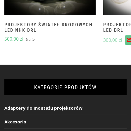
PROJEKTORY ŚWIATEŁ DROGOWYCH
PROJEKTO
LED NHK DRL
LED DRL
Pie
500,00
zł
300,00
zł
2
brutto
cen
wyn
300
KATEGORIE PRODUKTÓW
Adaptery do montażu projektorów
Akcesoria