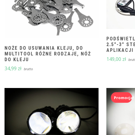
PODŚWIETL
2.5″-3″ S
NOŻE DO USUWANIA KLEJU, DO
APLIKACJI
MULTITOOL RÓŻNE RODZAJE, NÓŻ
149,00
zł
DO KLEJU
brut
34,99
zł
brutto
Promocja!