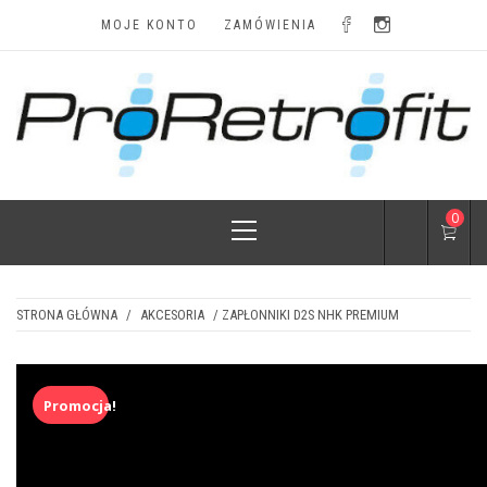
Skip
MOJE KONTO
ZAMÓWIENIA
to
content
LAMPY I
Najskuteczniejsze modyfikacje i najatrakcyjniejsze
ceny
Primary
0
AKCESORIA
Menu
STRONA GŁÓWNA
/
AKCESORIA
/ ZAPŁONNIKI D2S NHK PREMIUM
Promocja!