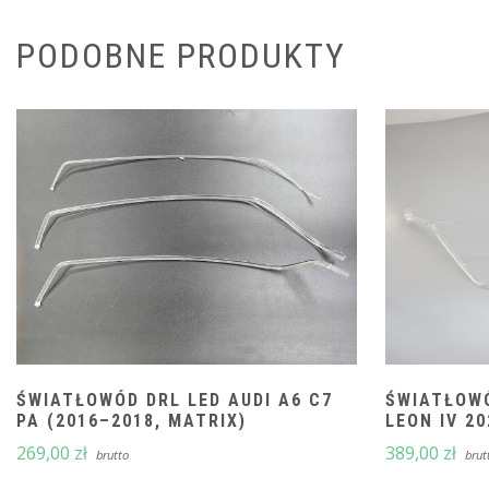
PODOBNE PRODUKTY
ŚWIATŁOWÓD DRL LED AUDI A6 C7
ŚWIATŁOWÓ
PA (2016–2018, MATRIX)
LEON IV 2
269,00
zł
389,00
zł
brutto
brut