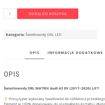
ilość
Alternative:
DODAJ DO KOSZYKA
Światłowody
DRL
MATRIX
Audi
Kategoria:
Światłowody DRL LED
A3
8V
17-
20
OPIS
INFORMACJE DODATKOWE
LIFT
OPIS
Światłowody DRL MATRIX Audi A3 8V (2017–2020) LIFT
Precyzyjnie wykonany światłowód do reflektora przednieg
Element w 100% dopasowany do oryginalnego kształtu i długo