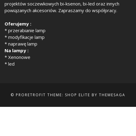
projektów soczewkowych bi-ksenon, bi-led oraz innych
powiązanych akcesoriów. Zapraszamy do współpracy.
Oferujemy :
* przerabianie lamp
* modyfikacje lamp
* naprawę lamp
Na lampy :
* Xenonowe
* led
© PRORETROFIT
THEME: SHOP ELITE BY
THEMESAGA