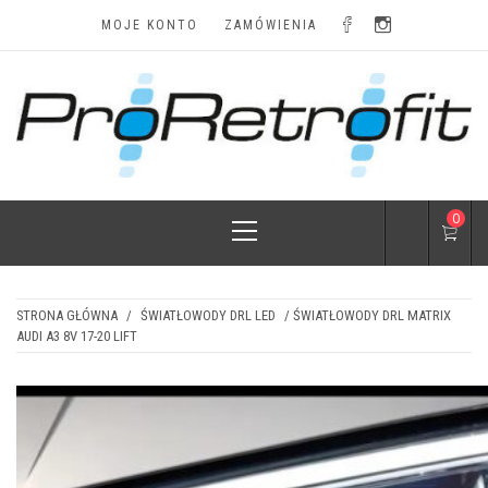
Skip
MOJE KONTO
ZAMÓWIENIA
to
content
LAMPY I
Najskuteczniejsze modyfikacje i najatrakcyjniejsze
ceny
Primary
0
AKCESORIA
Menu
STRONA GŁÓWNA
/
ŚWIATŁOWODY DRL LED
/ ŚWIATŁOWODY DRL MATRIX
AUDI A3 8V 17-20 LIFT